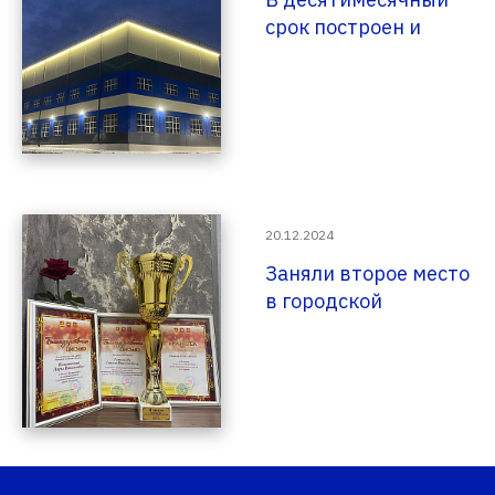
срок построен и
введен в
эксплуатацию
испытательный цех
20.12.2024
Заняли второе место
в городской
Спартакиаде среди
работников
трудовых
коллективов
Златоустовского
городского округа